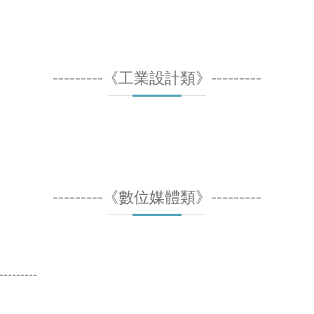
---------《工業設計類》---------
---------《數位媒體類》---------
---------