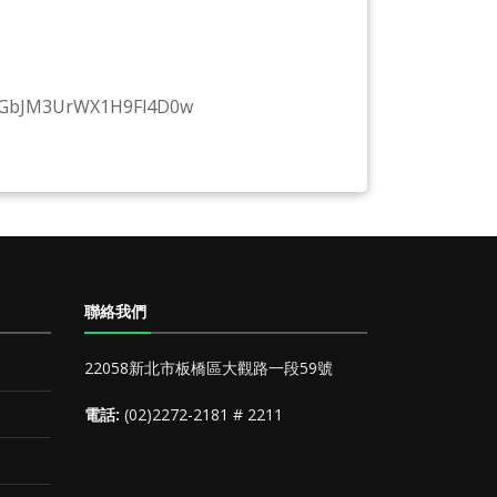
m_GbJM3UrWX1H9Fl4D0w
聯絡我們
22058新北市板橋區大觀路一段59號
電話:
(02)2272-2181 # 2211