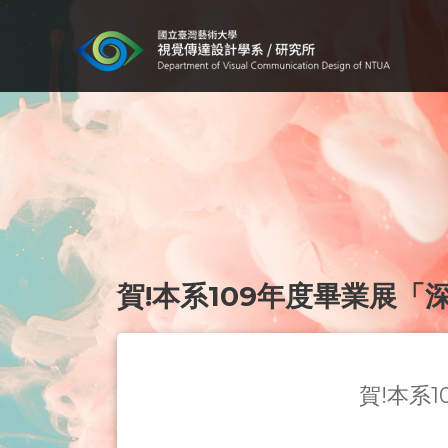
賀!本系109年度畢業展「深
賀!本系