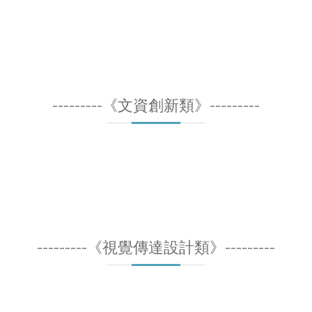
---------《文資創新類》---------
---------《視覺傳達設計類》---------