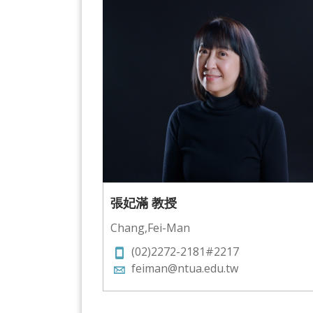
張妃滿 教授
Chang,Fei-Man
(02)2272-2181#2217
feiman@ntua.edu.tw