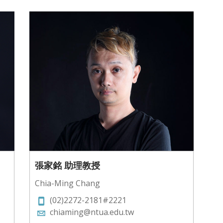
張家銘 助理教授
Chia-Ming Chang
(02)2272-2181#2221
chiaming@ntua.edu.tw