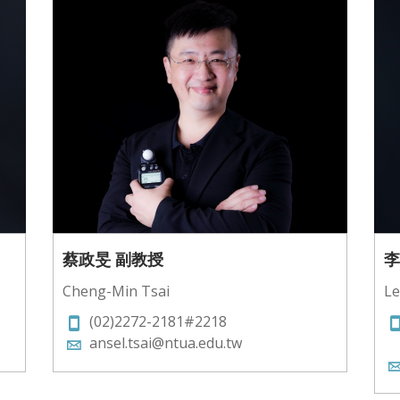
蔡政旻 副教授
李
Cheng-Min Tsai
Le
(02)2272-2181#2218
ansel.tsai@ntua.edu.tw