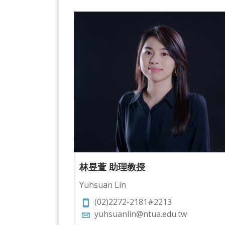
林昱萱 助理教授
Yuhsuan Lin
(02)2272-2181#2213
yuhsuanlin@ntua.edu.tw