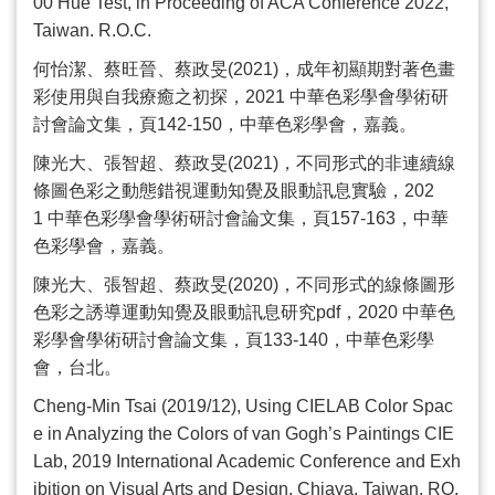
00 Hue Test, in Proceeding of ACA Conference 2022,
Taiwan. R.O.C.
何怡潔、蔡旺晉、蔡政旻
(2021)
，成年初顯期對著色畫
彩使用與自我療癒之初探，
2021
中華色彩學會學術研
討會論文集，頁
142-150
，中華色彩學會，嘉義。
陳光大、張智超、蔡政旻
(2021)
，不同形式的非連續線
條圖色彩之動態錯視運動知覺及眼動訊息實驗，
202
1
中華色彩學會學術研討會論文集，頁
157-163
，中華
色彩學會，嘉義。
陳光大、張智超、蔡政旻
(2020)
，不同形式的線條圖形
色彩之誘導運動知覺及眼動訊息研究
pdf
，
2020
中華色
彩學會學術研討會論文集，頁
133-140
，中華色彩學
會，台北。
Cheng-Min Tsai (2019/12), Using CIELAB Color Spac
e in Analyzing the Colors of van Gogh
’
s Paintings CIE
Lab, 2019 International Academic Conference and Exh
ibition on Visual Arts and Design, Chiaya, Taiwan. RO.