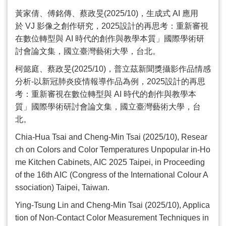
黃家倩、傅銘傳、蔡政旻
(2025/10)
，生成式
AI
應用
於
VJ
影像之創作研究，
2025
設計的再思考：重新審視
在數位轉型與
AI
時代的創作與教學本質」國際學術研
討會論文集，國立臺灣藝術大學，台北。
柯懿庭、蔡政旻
(2025/10)
，普立茲新聞獎攝影作品情感
分析
-
以新冠肺炎疫情報導作品為例，
2025
設計的再思
考：重新審視在數位轉型與
AI
時代的創作與教學本
質」國際學術研討會論文集，國立臺灣藝術大學，台
北。
Chia-Hua Tsai and Cheng-Min Tsai (2025/10), Resear
ch on Colors and Color Temperatures Unpopular in-Ho
me Kitchen Cabinets, AIC 2025 Taipei, in Proceeding
of the 16th AIC (Congress of the International Colour A
ssociation) Taipei, Taiwan.
Ying-Tsung Lin and Cheng-Min Tsai (2025/10), Applica
tion of Non-Contact Color Measurement Techniques in