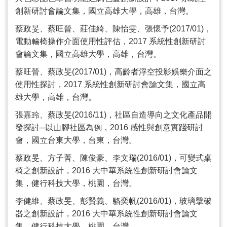
創新研討會論文集，國立高雄大學，高雄，台灣。
蔡政旻、蔡旺晉、莊佳綺、陳怡雯、張懷予
(2017/01)
，
電動輪椅操作介面使用性評估，
2017
系統性創新研討
會論文集，國立高雄大學，高雄，台灣。
蔡旺晉、蔡政旻
(2017/01)
，高齡者浮空投影娛樂介面之
使用性探討，
2017
系統性創新研討會論文集，國立高
雄大學，高雄，台灣。
張嘉玲、蔡政旻
(2016/11)
，社區自造導向之文化產品開
發探討─以山腳社區為例，
2016
感性與創意實踐研討
會，國立台東大學，台東，台灣。
蔡政旻、方子菁、陳俊豪、李文瑞
(2016/01)
，可變式桌
椅之創新設計，
2016
大中華系統性創新研討會論文
集，健行科技大學，桃園，台灣。
李健維、蔡政旻、彭賢義、駱奕帆
(2016/01)
，玻璃擊破
器之創新設計，
2016
大中華系統性創新研討會論文
集，健行科技大學，桃園，台灣。