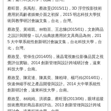
蔡旺晉、吳禹彤、蔡政旻
(2015/11)
，
3D
浮空投影技術
應用於高齡者娛樂介面之初探，
2015
明志科技大學技
術與教學研討會論文集，台北，台灣。
蔡政旻、黃靖凱、林勁亘、王志慷
(2015/01)
，文創商品
之設計與開發－以八仙典故應用於文具商品為例，
201
5
大中華系統性創新研討會論文集，台北科技大學，台
北，台灣。
蔡政旻、管倖生
(2014/05)
，液晶電視數位影像品質之視
覺評估實驗。
2014
創新管理與設計跨域研討會，遠東
科技大學，台南。
蔡政旻、陳宏達、陳真奕、陳柏瑋、楊巧玲
(2014/01)
，
快速伸縮手杖之產品開發與設計。
2014
大中華系統性
創新研討會，遠東科技大學，台南。
蔡政旻、林純純、洪祺森、蔡旺晉
(2013/06)
，眼球追蹤
技術應用於商品喜好評估。
2013
創新管理與設計跨域