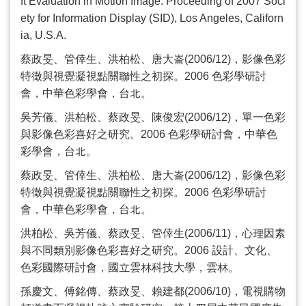
ft Evaluation in Motion Image. Proceeding of 2007 Soci
ety for Information Display (SID), Los Angeles, Californ
ia, U.S.A.
蔡政旻、管倖生、洪柏松、唐大崙
(2006/12)
，影像色彩
特徵與視覺凝視點關聯性之初探。
2006
色彩學研討
會，中華色彩學會，台北。
吳芳儀、洪柏松、蔡政旻、陳俊宏
(2006/12)
，單一色彩
與影像色彩喜好之研究。
2006
色彩學研討會，中華色
彩學會，台北。
蔡政旻、管倖生、洪柏松、唐大崙
(2006/12)
，影像色彩
特徵與視覺凝視點關聯性之初探。
2006
色彩學研討
會，中華色彩學會，台北。
洪柏松、吳芳儀、蔡政旻、管倖生
(2006/11)
，心理因素
與不同類別影像色彩喜好之研究。
2006
設計、文化、
色彩國際研討會，國立雲林科技大學，雲林。
孫慶文、傅銘傳、蔡政旻、賴建都
(2006/10)
，電視購物