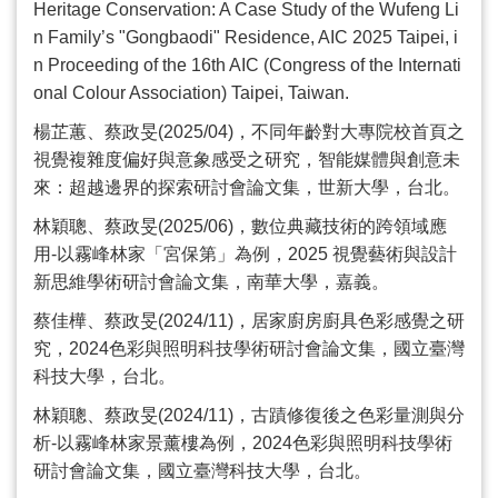
Heritage Conservation: A Case Study of the Wufeng Li
n Family
’
s "Gongbaodi" Residence, AIC 2025 Taipei, i
n Proceeding of the 16th AIC (Congress of the Internati
onal Colour Association) Taipei, Taiwan.
楊芷蕙、蔡政旻
(2025/04)
，不同年齡對大專院校首頁之
視覺複雜度偏好與意象感受之研究，智能媒體與創意未
來：超越邊界的探索研討會論文集，世新大學，台北。
林穎聰、蔡政旻
(2025/06)
，數位典藏技術的跨領域應
用
-
以霧峰林家「宮保第」為例，
2025
視覺藝術與設計
新思維學術研討會論文集，南華大學，嘉義。
蔡佳樺、蔡政旻
(2024/11)
，居家廚房廚具色彩感覺之研
究，
2024
色彩與照明科技學術研討會論文集，國立臺灣
科技大學，台北。
林穎聰、蔡政旻
(2024/11)
，古蹟修復後之色彩量測與分
析
-
以霧峰林家景薰樓為例，
2024
色彩與照明科技學術
研討會論文集，國立臺灣科技大學，台北。