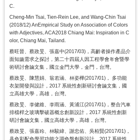
C.
Cheng-Min Tsai, Tien-Rein Lee, and Wang-Chin Tsai
(2018/12) AnEmpirical Study on Association of Colors
with Adjectives, ACA2018 Chiang Mai: Inspiration in C
olor, Chiang Mai, Tailand.
蔡旺晉、蔡政旻、張嘉中
(2017/03)
，高齡者操作產品介
面知識需求之探討，第二十四屆人因工程學會年會暨學
術研討會論文集，國立金門大學，金門，台灣。
蔡政旻、陳慧娟、翁若涵、林姿樺
(2017/01)
， 多功能
衣架開發與設計，
2017
系統性創新研討會論文集，國
立高雄大學，高雄，台灣。
蔡政旻、李健維、李雨涵、黃浦江
(2017/01)
，整合汽車
排檔桿之玻璃擊破器概念創新設計，
2017
系統性創新
研討會論文集，國立高雄大學，高雄，台灣。
蔡政旻、張嘉玲、林駿緯、謝忠佑、吳柏賢
(2017/01)
，
具色彩配色學習功能之調色盤創新設計，
2017
系統性