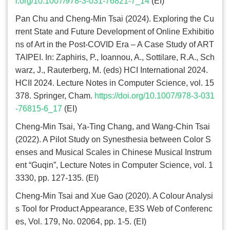
i.org/10.1007/978-3-031-76821-7_14
(EI)
Pan Chu and Cheng-Min Tsai (2024). Exploring the Cu
rrent State and Future Development of Online Exhibitio
ns of Art in the Post-COVID Era
–
A Case Study of ART
TAIPEI. In: Zaphiris, P., Ioannou, A., Sottilare, R.A., Sch
warz, J., Rauterberg, M. (eds) HCI International 2024.
HCII 2024. Lecture Notes in Computer Science, vol. 15
378. Springer, Cham.
https://doi.org/10.1007/978-3-031
-76815-6_17
(EI)
Cheng-Min Tsai, Ya-Ting Chang, and Wang-Chin Tsai
(2022). A Pilot Study on Synesthesia between Color S
enses and Musical Scales in Chinese Musical Instrum
ent
“
Guqin
”
, Lecture Notes in Computer Science, vol. 1
3330, pp. 127-135. (EI)
Cheng-Min Tsai and Xue Gao (2020). A Colour Analysi
s Tool for Product Appearance, E3S Web of Conferenc
es, Vol. 179, No. 02064, pp. 1-5. (EI)