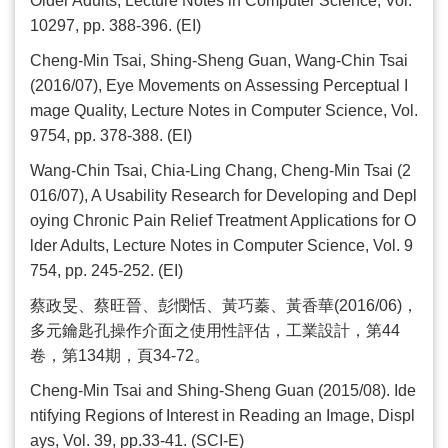
Older Adults, Lecture Notes in Computer Science, Vol.
10297, pp. 388-396. (EI)
Cheng-Min Tsai, Shing-Sheng Guan, Wang-Chin Tsai
(2016/07), Eye Movements on Assessing Perceptual I
mage Quality, Lecture Notes in Computer Science, Vol.
9754, pp. 378-388. (EI)
Wang-Chin Tsai, Chia-Ling Chang, Cheng-Min Tsai (2
016/07), A Usability Research for Developing and Depl
oying Chronic Pain Relief Treatment Applications for O
lder Adults, Lecture Notes in Computer Science, Vol. 9
754, pp. 245-252. (EI)
蔡政旻、蔡旺晉、彭憫恬、黃巧蓁、黃香華
(2016/06)
，
多元鑰匙孔操作介面之使用性評估，工業設計，第
44
卷，第
134
期，頁
34-72
。
Cheng-Min Tsai and Shing-Sheng Guan (2015/08). Ide
ntifying Regions of Interest in Reading an Image, Displ
ays, Vol. 39, pp.33-41. (SCI-E)