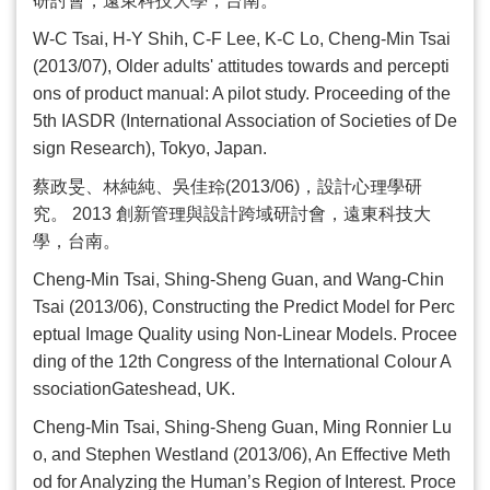
研討會，遠東科技大學，台南。
W-C Tsai, H-Y Shih, C-F Lee, K-C Lo, Cheng-Min Tsai
(2013/07), Older adults' attitudes towards and percepti
ons of product manual: A pilot study. Proceeding of the
5th IASDR (International Association of Societies of De
sign Research), Tokyo, Japan.
蔡政旻、林純純、吳佳玲
(2013/06)
，設計心理學研
究。
2013
創新管理與設計跨域研討會，遠東科技大
學，台南。
Cheng-Min Tsai, Shing-Sheng Guan, and Wang-Chin
Tsai (2013/06), Constructing the Predict Model for Perc
eptual Image Quality using Non-Linear Models. Procee
ding of the 12th Congress of the International Colour A
ssociationGateshead, UK.
Cheng-Min Tsai, Shing-Sheng Guan, Ming Ronnier Lu
o, and Stephen Westland (2013/06), An Effective Meth
od for Analyzing the Human
’
s Region of Interest. Proce