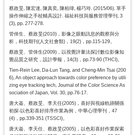
蔡政旻
,
陳宏達
,
陳真奕
,
陳柏瑋
,
楊巧玲
. (2015/06).
單手
操作伸縮之手杖輔具設計
.
福祉科技與服務管理學刊
, 3
(3), pp. 277-278.
管倖生、蔡政旻
(2010)
，影像之眼動訊息的觀察與分
析，科技期刊
(
人文社會類
)
，
19(2)
，
pp.115-129
。
蔡政旻、管倖生
(2009)
，以視覺評量法探討數位影像知
覺品質之研究，設計學報，
14(3)
，
pp.73-90 (THCI)
。
Tien-Rein Lee, Da-Lun Tang, and Cheng-Min Tsai (200
6), An object approach towards color preference by utili
zing eye tracking tech, Journal of the Color Science As
sociation of Japan, Vol. 30, pp.76-17.
唐大崙、蔡政旻、李天任
(2005)
，喜好與視線軌跡關係
初探
-
以色彩喜好排序作業為例，中華心理學刊，
47
(4)
，
pp.339-351 (TSSCI)
。
唐大崙、李天任、蔡政旻
(2005)
，以色彩喜好作業探索