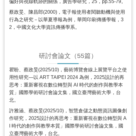
偏好與視線軌跡的關係，廣告學研究，
25
，
pp.55-79
。
蔡政旻、陳昌郎
(2000)
，電子報使用者閱聽動機與使用
行為之研究－以華夏導報為例，華岡印刷傳播學報，
3
2
，中國文化大學資訊傳播學系。
研討會論文（
55
篇）
瞿盼、蔡政旻
(2025/10)
，藝術博覽會線上展覽平台之使
用性研究—以
ART TAIPEI 2024
為例，
2025
設計的再
思考：重新審視在數位轉型與
AI
時代的創作與教學本
質」國際學術研討會論文集，國立臺灣藝術大學，台
北。
許雅涵、蔡政旻
(2025/10)
，智慧倉儲之動態資訊圖像創
作研究，
2025
設計的再思考：重新審視在數位轉型與
A
I
時代的創作與教學本質」國際學術研討會論文集，國
立臺灣藝術大學，台北。