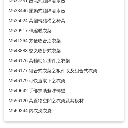
M532231
蒸氣式聽障者水壺
M533446
擺動式聽障者水壺
M535024
具翻轉結構之椅具
M539517
伸縮曬衣架
M541264
方便收合之衣架
M543888
交叉收折式衣架
M546176
具輔助吊掛件之衣架
M546177
組合式衣架之板件以及組合式衣架
M546179
可快速取下之衣架
M549642
手部扶助趣味轉盤
M556120
具置物空間之衣架及其板材
M569344
內衣洗衣袋