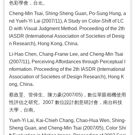
色彩學會，台北。
Cheng-Min Tsai, Shing-Sheng Guan, Po-Sung Hung, a
nd Yueh-Yi Lai (2007/11), A Study on Color-Shift of LC
D with Visual Judgment Method. Proceeding of the 2th
IASDR (International Association of Societies of Desig
n Research), Hong Kong, China.
Li-Hao Chen, Chang-Franw Lee, and Cheng-Min Tsai
(2007/11), Perceiving Affordances through Perceptual I
nformation. Proceeding of the 2th IASDR (International
Association of Societies of Design Research), Hong K
ong, China.
蔡政旻、管倖生、陳力豪
(2007/05)
，數位單眼相機使用
性評估之研究。
2007
數位設計創意研討會，南台科技
大學，台南。
Yueh-Yi Lai, Kai-Chieh Chang, Chao-Hua Wen, Shing-
Sheng Guan, and Cheng-Min Tsai (2007/05), Color Shi