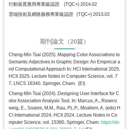
行動裝置應用專業級認證
(TQC+) 2014.02
雲端技術及網路服務專業級認證
(TQC+) 2013.02
期刊論文（
20
篇）
Cheng-Min Tsai (2025). Mapping Color Associations to
Semantic Adjectives in Graphic Design: An Empirical a
nd Computational Approach In: HCI International 2025.
HCII 2025. Lecture Notes in Computer Science, vol. 7
7, LNCS 16340. Springer, Cham. (EI)
Cheng-Min Tsai (2024). Designing User Interface for C
olor Association Analysis Tool. In: Marcus, A., Rosenz
weig, E., Soares, M.M., Rau, PL.P., Moallem, A. (eds) H
CI International 2024. HCII 2024. Lecture Notes in Co
mputer Science, vol. 15380. Springer, Cham.
https://do