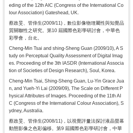
eding of the 12th AIC (Congress of the International Co
lour Association) Gateshead, UK.
蔡政旻、管倖生
(2009/11)
，數位影像物理屬性與知覺品
質關聯性之研究。第
10
屆國際色彩學研討會，中華色
彩學會，台北。
Cheng-Min Tsai and shing-Sheng Guan (2009/10), A S
tudy on Perceptual Quality Assessment of Digital Imag
es. Proceeding of the 3th IASDR (International Associa
tion of Societies of Design Research), Soul, Korea.
Cheng-Min Tsai, Shing-Sheng Guan, Lu-Yin Grace Jua
n, and Yueh-Yi Lai (2009/09), The Scale on Different P
hysical Attributes of Images. Proceeding of the 11th AI
C (Congress of the International Colour Association), S
ydney, Australia.
蔡政旻、管倖生
(2008/11)
，以視覺評量法探討液晶螢幕
動態影像之色彩偏移。第
9
屆國際色彩學研討會，中華