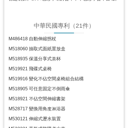
中華民國專利（
21
件）
M486418
自動伸縮拐杖
M518060
抽取式面紙置放盒
M518935
保溫分享式茶杯
M519921
飛碟式桌椅
M519916
變化不佔空間桌椅組合結構
M518905
可任意固定不倒雨傘
M518921
不佔空間伸縮書架
M528717
變換用角度淋浴器
M530121
伸縮式瀝水裝置