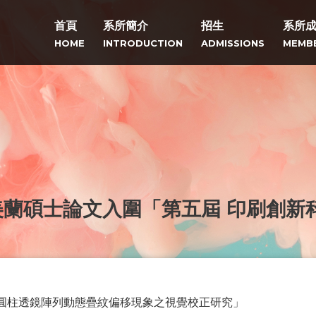
首頁
系所簡介
招生
系所
HOME
INTRODUCTION
ADMISSIONS
MEMB
蘭碩士論文入圍「第五屆 印刷創新
「圓柱透鏡陣列動態疊紋偏移現象之視覺校正研究」