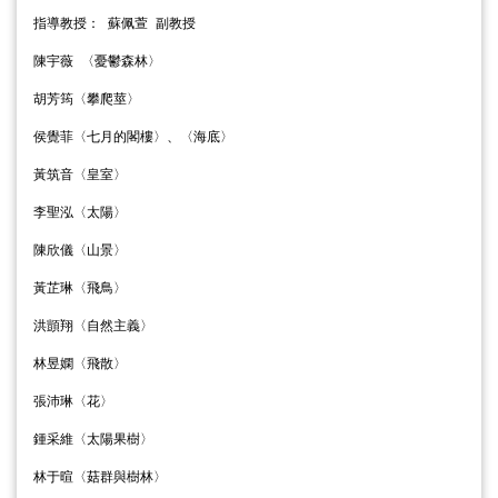
指導教授： 蘇佩萱 副教授
陳宇薇 〈憂鬱森林〉
胡芳筠〈攀爬莖〉
侯覺菲〈七月的閣樓〉、〈海底〉
黃筑音〈皇室〉
李聖泓〈太陽〉
陳欣儀〈山景〉
黃芷琳〈飛鳥〉
洪顗翔〈自然主義〉
林昱嫻〈飛散〉
張沛琳〈花〉
鍾采維〈太陽果樹〉
林于暄〈菇群與樹林〉