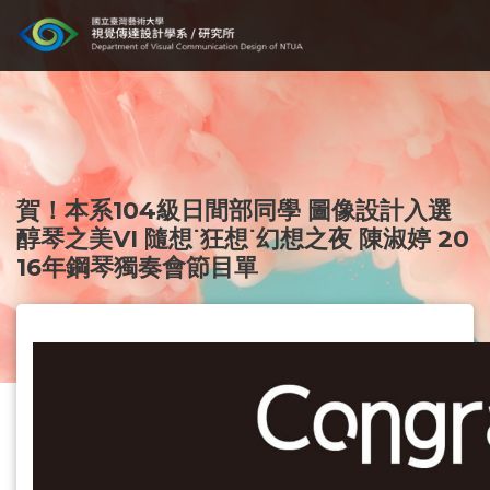
賀！本系104級日間部同學 圖像設計入選
醇琴之美VI 隨想˙狂想˙幻想之夜 陳淑婷 20
16年鋼琴獨奏會節目單