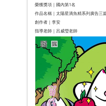
榮獲獎項｜國內第1名
作品名稱｜太陽星滴魚精系列廣告三篇
創作者｜李安
指導老師｜呂威瑩老師