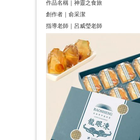
作品名稱｜神靈之食旅
創作者｜俞采潔
指導老師｜呂威瑩老師