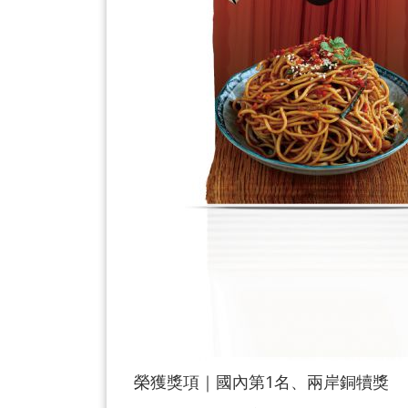
榮獲獎項｜國內第1名、兩岸銅犢獎