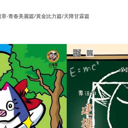
章-青春美麗篇/黃金比力篇/天降甘霖篇