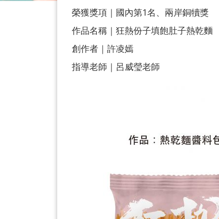
榮獲獎項｜國內第1名、兩岸銅犢獎
作品名稱｜狂熱份子填飽肚子熱乾麵
創作者｜許凌嫣
指導老師｜呂威瑩老師