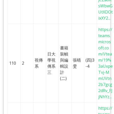
sWbwG
UtXDOt
ixXY2...
https://
teams.
micros
書籍
oft.co
日大
裝幀
m/l/tea
視傳
學視
與編
張晴
(四)3
m/19%
110
2
系
傳系
輯設
雯
-4
3aUxpe
三
計
Tvj-M
(二)
mUVtn
2b7gcg
2dRv_FJ
jNhYz...
https://