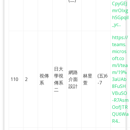
(二)
CpyGEJ
mrOIxg
hSGpqil
_yc...
https://
teams.
micros
oft.co
m/l/tea
日大
網路
m/19%
視傳
學視
林昱
(五)6
110
2
介面
3aUAb
系
傳系
萱
-7
設計
8FuSH
二
VBuSO
-R7Asm
OofJTR
QU6Wa
R4...