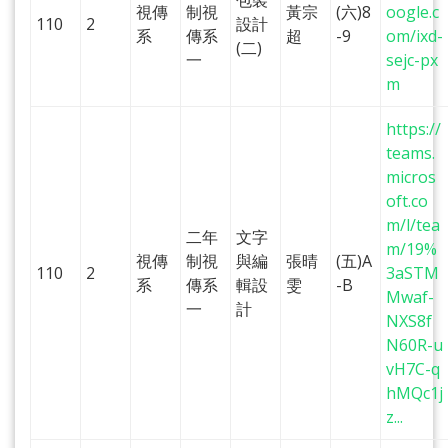
包裝
視傳
制視
黃宗
(六)8
oogle.c
110
2
設計
系
傳系
超
-9
om/ixd-
(二)
一
sejc-px
m
https://
teams.
micros
oft.co
m/l/tea
二年
文字
m/19%
視傳
制視
與編
張晴
(五)A
110
2
3aSTM
系
傳系
輯設
雯
-B
Mwaf-
一
計
NXS8f
N60R-u
vH7C-q
hMQc1j
z...