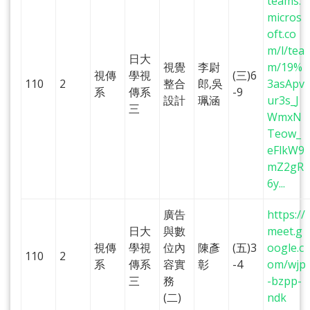
teams.
micros
oft.co
m/l/tea
日大
視覺
李尉
m/19%
視傳
學視
(三)6
110
2
整合
郎,吳
3asApv
系
傳系
-9
設計
珮涵
ur3s_J
三
WmxN
Teow_
eFlkW9
mZ2gR
6y...
廣告
https://
日大
與數
meet.g
視傳
學視
位內
陳彥
(五)3
oogle.c
110
2
系
傳系
容實
彰
-4
om/wjp
三
務
-bzpp-
(二)
ndk