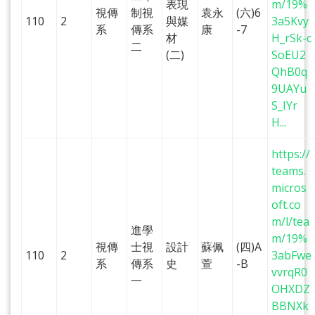
表現
m/19%
視傳
制視
袁永
(六)6
110
2
與媒
3a5Kvy
系
傳系
康
-7
材
H_rSk-c
二
(二)
SoEU2
QhB0q
9UAYu
S_IYr
H...
https://
teams.
micros
oft.co
m/l/tea
進學
m/19%
視傳
士視
設計
蘇佩
(四)A
110
2
3abFwe
系
傳系
史
萱
-B
vvrqR0
一
OHXDZ
BBNXk