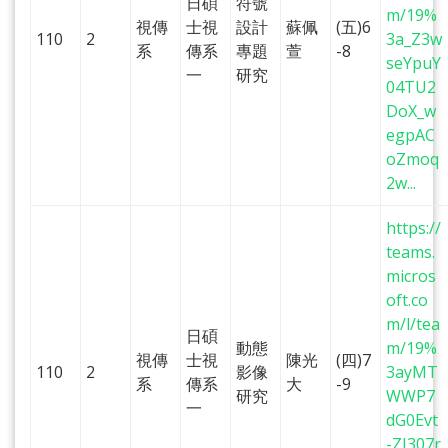
日碩
符號
m/19%
視傳
士視
設計
蘇佩
(五)6
110
2
3a_Z3w
系
傳系
專題
萱
-8
seYpuY
一
研究
04TU2
DoX_w
egpAC
oZmoq
2w...
https://
teams.
micros
oft.co
m/l/tea
日碩
動態
m/19%
視傳
士視
陳光
(四)7
110
2
影像
3ayMT
系
傳系
大
-9
研究
WWP7
一
dG0Evt
-ZJ307r