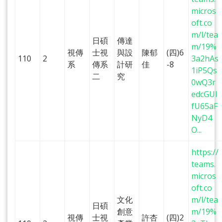
micros
oft.co
m/l/tea
日碩
傳達
m/19%
視傳
士視
與設
陳郁
(四)6
110
2
3a2hAs
系
傳系
計研
佳
-8
1iP5Qs
二
究
0wQ3r
edcGUl
fU65aF
NyD4
O...
https://
teams.
micros
oft.co
文化
m/l/tea
日碩
創意
m/19%
視傳
士視
許杏
(四)2