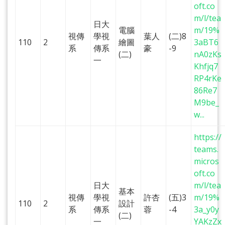
oft.co
m/l/tea
日大
電腦
m/19%
視傳
學視
葉人
(二)8
110
2
繪圖
3aBT6
系
傳系
豪
-9
(二)
nA0zKs
一
Khfjq7
RP4rKe
86Re7
M9be_
w...
https://
teams.
micros
oft.co
日大
m/l/tea
基本
視傳
學視
許杏
(五)3
m/19%
110
2
設計
系
傳系
蓉
-4
3a_y0y
(二)
一
YAKzZx