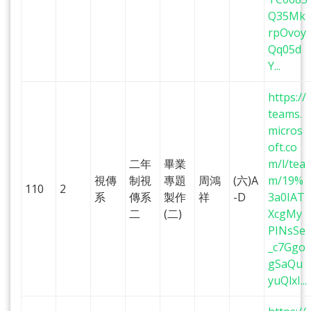
Q35Mk
rpOvoy
Qq05d
Y...
https://
teams.
micros
oft.co
二年
畢業
m/l/tea
視傳
制視
專題
周鴻
(六)A
m/19%
110
2
系
傳系
製作
祥
-D
3a0IAT
二
(二)
XcgMy
PINsSe
_c7Ggo
gSaQu
yuQlxI...