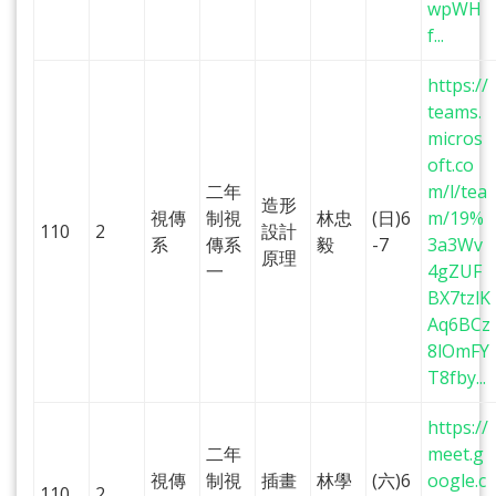
wpWH
f...
https://
teams.
micros
oft.co
二年
m/l/tea
造形
視傳
制視
林忠
(日)6
m/19%
110
2
設計
系
傳系
毅
-7
3a3Wv
原理
一
4gZUF
BX7tzlK
Aq6BCz
8lOmFY
T8fby...
https://
二年
meet.g
視傳
制視
插畫
林學
(六)6
oogle.c
110
2