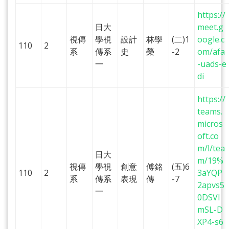
https://
日大
meet.g
視傳
學視
設計
林學
(二)1
oogle.c
110
2
系
傳系
史
榮
-2
om/afa
一
-uads-e
di
https://
teams.
micros
oft.co
m/l/tea
日大
m/19%
視傳
學視
創意
傅銘
(五)6
110
2
3aYQP
系
傳系
表現
傳
-7
2apvs5
一
0DSVl
mSL-D
XP4-s6