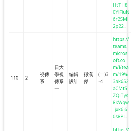
HtTH8
0YlFiuN
6r2SMl
2p22...
https://
teams.
micros
oft.co
日大
m/l/tea
視傳
學視
編輯
孫漢
(二)3
m/19%
110
2
系
傳系
設計
傑
-4
3ak652
一
aCMt5
ZQiTys
8kWqw
-jxk6j6
0s8Pl...
https://