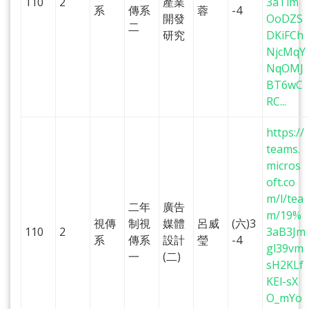
110
2
產業
3aTlm
系
傳系
蓉
-4
開發
OoDZS
二
研究
DKiFCh
NjcMqY
NqOMJ
BT6wC
RC...
https://
teams.
micros
oft.co
m/l/tea
二年
廣告
m/19%
視傳
制視
媒體
呂威
(六)3
110
2
3aB3Jm
系
傳系
設計
瑩
-4
gl39vm
一
(二)
sH2KLf
KEl-sX
O_mYo