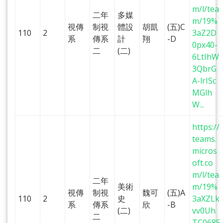
m/l/tea
二年
多媒
m/19%
視傳
制視
體設
胡凱
(五)C
110
2
3aZ2D
系
傳系
計
翔
-D
0px40-
二
(二)
6LtIhW
3QbrG
A-lrISc
MGlh
W...
https://
teams.
micros
oft.co
m/l/tea
二年
美術
m/19%
視傳
制視
魏可
(五)A
110
2
史
3aXZLk
系
傳系
欣
-B
(二)
vv0Uh
二
TC0685