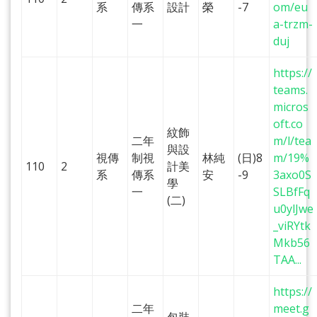
系
傳系
設計
榮
-7
om/eu
一
a-trzm-
duj
https://
teams.
micros
oft.co
紋飾
二年
m/l/tea
與設
視傳
制視
林純
(日)8
m/19%
110
2
計美
系
傳系
安
-9
3axo0S
學
一
SLBfFq
(二)
u0ylJwe
_viRYtk
Mkb56
TAA...
https://
二年
meet.g