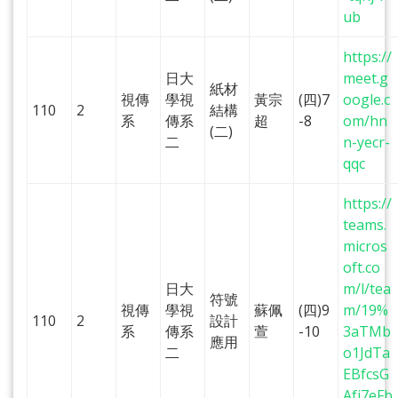
ub
https://
日大
meet.g
紙材
視傳
學視
黃宗
(四)7
oogle.c
110
2
結構
系
傳系
超
-8
om/hn
(二)
二
n-yecr-
qqc
https://
teams.
micros
oft.co
日大
m/l/tea
符號
視傳
學視
蘇佩
(四)9
m/19%
110
2
設計
系
傳系
萱
-10
3aTMb
應用
二
o1JdTa
EBfcsG
Afj7eFb