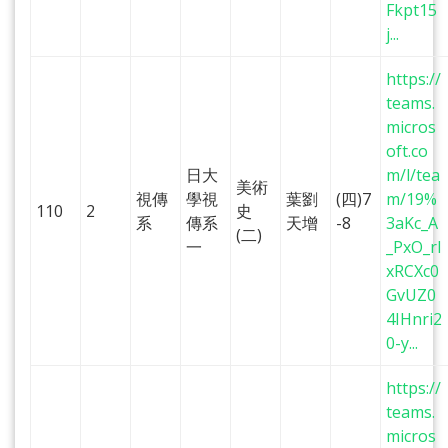
Fkpt15
j...
https://
teams.
micros
oft.co
日大
m/l/tea
美術
視傳
學視
葉劉
(四)7
m/19%
110
2
史
系
傳系
天增
-8
3aKc_A
(二)
一
_PxO_rI
xRCXc0
GvUZ0
4IHnri2
0-y...
https://
teams.
micros