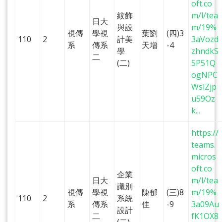
oft.co
紋飾
m/l/tea
日大
與設
m/19%
視傳
學視
葉劉
(四)3
110
2
計美
3aVozd
系
傳系
天增
-4
學
zhndkS
二
(二)
5P51Q
ogNPC
WslZjp
u59Oz
k...
https://
teams.
micros
oft.co
企業
日大
m/l/tea
識別
視傳
學視
陳郁
(三)8
m/19%
110
2
系統
系
傳系
佳
-9
3a09Au
設計
二
fK1OX8