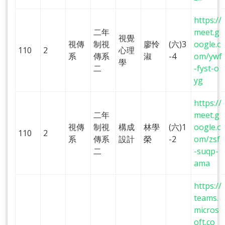
https://
二年
meet.g
視覺
視傳
制視
廖怜
(六)3
oogle.c
110
2
心理
系
傳系
淑
-4
om/ywf
學
二
-fyst-o
yg
https://
二年
meet.g
視傳
制視
構成
林學
(六)1
oogle.c
110
2
系
傳系
設計
榮
-2
om/zsf
二
-suqp-
ama
https://
teams.
micros
oft.co