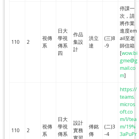
停課一
次，請
將作業
日大
進度em
作品
視傳
學視
洪立
(三)8
ail至老
110
2
集設
系
傳系
達
-9
師信箱
計
四
[
wow.bi
gme@g
mail.co
m
]
https://
teams.
micros
oft.co
日大
m/l/tea
設計
視傳
學視
傅銘
(二)3
m/19%
110
2
實務
系
傳系
傳
-4
3aPuPr
實習