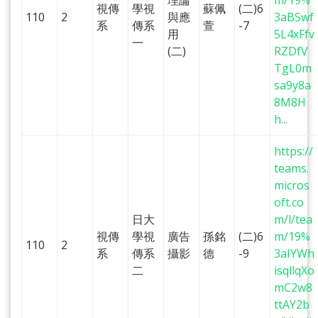
理論
m/19%
視傳
學視
蘇佩
(二)6
110
2
與應
3aBSwf
系
傳系
萱
-7
用
5L4xFfv
一
(二)
RZDfV
TgL0m
sa9y8a
8M8H
h...
https://
teams.
micros
oft.co
日大
m/l/tea
視傳
學視
廣告
孫銘
(二)6
m/19%
110
2
系
傳系
攝影
德
-9
3aIYWh
二
isqllqXo
mC2w8
ttAY2b