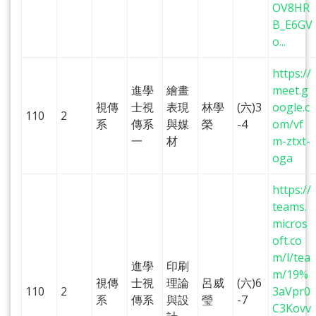
OV8HR
B_E6GV
o...
https://
進學
繪畫
meet.g
視傳
士視
表現
林學
(六)3
oogle.c
110
2
系
傳系
與媒
榮
-4
om/vf
一
材
m-ztxt-
oga
https://
teams.
micros
oft.co
m/l/tea
進學
印刷
m/19%
視傳
士視
理論
呂威
(六)6
110
2
3aVpr0
系
傳系
與設
瑩
-7
C3Kovv