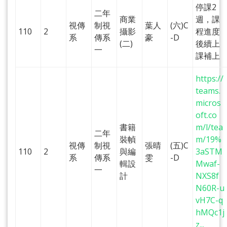
停課2
二年
商業
週，課
視傳
制視
葉人
(六)C
110
2
攝影
程進度
系
傳系
豪
-D
(二)
後續上
一
課補上
https://
teams.
micros
oft.co
書籍
m/l/tea
二年
裝幀
m/19%
視傳
制視
張晴
(五)C
110
2
與編
3aSTM
系
傳系
雯
-D
輯設
Mwaf-
一
計
NXS8f
N60R-u
vH7C-q
hMQc1j
z...