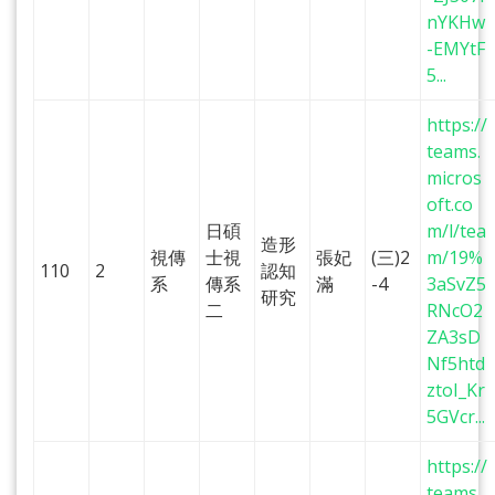
nYKHw
-EMYtF
5...
https://
teams.
micros
oft.co
日碩
m/l/tea
造形
視傳
士視
張妃
(三)2
m/19%
110
2
認知
系
傳系
滿
-4
3aSvZ5
研究
二
RNcO2
ZA3sD
Nf5htd
ztoI_Kr
5GVcr...
https://
teams.