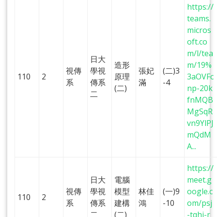
https://
teams.
micros
oft.co
m/l/tea
日大
造形
m/19%
視傳
學視
張妃
(二)3
110
2
原理
3aOVFc
系
傳系
滿
-4
(二)
np-20k
二
fnMQB
MgSqR
vn9YlPJ
mQdM
A...
https://
日大
電腦
meet.g
視傳
學視
模型
林佳
(一)9
oogle.c
110
2
系
傳系
建構
鴻
-10
om/psj
二
(二)
-tqhj-r