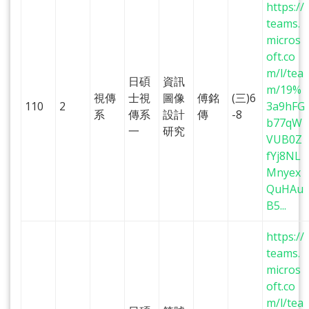
https://
teams.
micros
oft.co
m/l/tea
日碩
資訊
m/19%
視傳
士視
圖像
傅銘
(三)6
110
2
3a9hFG
系
傳系
設計
傳
-8
b77qW
一
研究
VUB0Z
fYj8NL
Mnyex
QuHAu
B5...
https://
teams.
micros
oft.co
m/l/tea