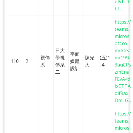
ulVb-di
bt...
https://
teams.
micros
oft.co
日大
m/l/tea
平面
視傳
學視
陳光
(五)1
m/19%
110
2
媒體
系
傳系
大
-4
3auCPs
設計
二
zmEna
FEvA4di
IxETTA
oif9ax
DmLG...
https://
teams.
micros