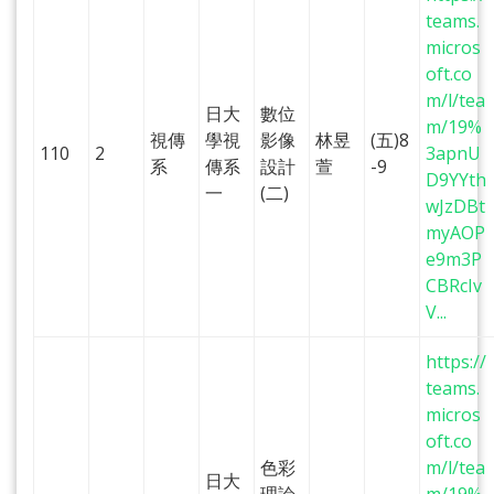
teams.
micros
oft.co
m/l/tea
日大
數位
m/19%
視傳
學視
影像
林昱
(五)8
110
2
3apnU
系
傳系
設計
萱
-9
D9YYth
一
(二)
wJzDBt
myAOP
e9m3P
CBRcIv
V...
https://
teams.
micros
oft.co
色彩
m/l/tea
日大