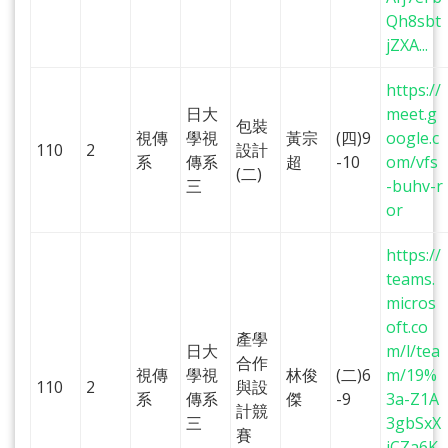
Qh8sbt
jZXA...
https://
日大
meet.g
包裝
視傳
學視
黃宗
(四)9
oogle.c
110
2
設計
系
傳系
超
-10
om/vfs
(二)
三
-buhv-r
or
https://
teams.
micros
oft.co
產學
日大
m/l/tea
合作
視傳
學視
林俊
(二)6
m/19%
110
2
與設
系
傳系
傑
-9
3a-Z1A
計競
三
3gbSxX
賽
jCZa6K