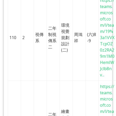
https://
teams.
micros
oft.co
環境
m/l/tea
二年
視覺
m/19%
視傳
制視
周鴻
(六)8
110
2
規劃
3a1VVX
系
傳系
祥
-9
設計
TcpOZ
二
(二)
0z2RA2
9m1M0
HemIW
Jclb8n
v...
https://
teams.
micros
oft.co
繪畫
m/l/tea
二年