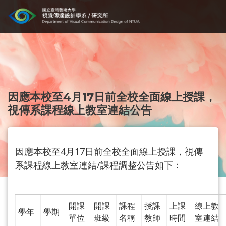
因應本校至4月17日前全校全面線上授課，
視傳系課程線上教室連結公告
因應本校至4月17日前全校全面線上授課，視傳
系課程線上教室連結/課程調整公告如下：
開課
開課
課程
授課
上課
線上教
學年
學期
單位
班級
名稱
教師
時間
室連結