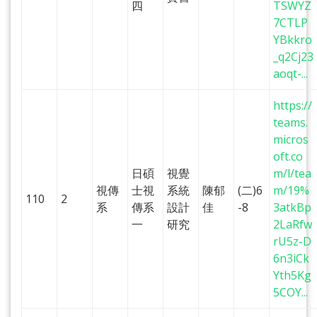
四
TSWYZ
7CTLP
YBkkro
_q2Cj23
aoqt-...
https://
teams.
micros
oft.co
日碩
視覺
m/l/tea
視傳
士視
系統
陳郁
(二)6
m/19%
110
2
系
傳系
設計
佳
-8
3atkBp
一
研究
2LaRfw
rU5z-D
6n3iCk
Yth5Kg
5COY...