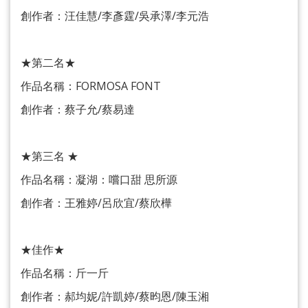
創作者：汪佳慧/李彥霆/吳承澤/李元浩
★第二名★
作品名稱：FORMOSA FONT
創作者：蔡子允/蔡易達
★第三名 ★
作品名稱：凝湖：嚐口甜 思所源
創作者：王雅婷/呂欣宜/蔡欣樺
★佳作★
作品名稱：斤一斤
創作者：郝均妮/許凱婷/蔡昀恩/陳玉湘