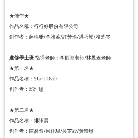
★佳作★
作品名稱：行行好股份有限公司
創作者：蔣瑋珊/李雅蓁/許芳瑜/洪巧穎/賴芝岑
進修學士班
指導老師：李尉郎老師/林昱萱老師
★第一名★
作品名稱：Start Over
創作者：邱浩恩
★第二名★
作品名稱：排隊展
創作者：陳彥齊/呂佳駿/吳芷毅/黃崇恩