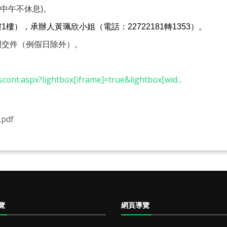
(中午不休息)。
），承辦人黃珮欣小姐（電話：22722181轉1353）。
間交件（例假日除外）。
cont.aspx?lightbox[iframe]=true&lightbox[wid...
pdf
覽
網頁導覽