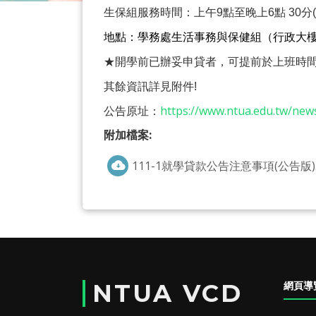
生保組服務時間：上午9點至晚上6點 30分
地點：學務處生活事務與保健組（行政大樓1樓
★開學前已辦妥申貸者，可提前於上班時
其餘資訊詳見附件!
公告原址：
https://www.ntua.edu.tw/news
附加檔案:
111-1就學貸款公告注意事項(公告版).
NTUA VCD
網頁導