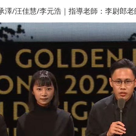
吳承澤/汪佳慧/李元浩｜指導老師：李尉郎老