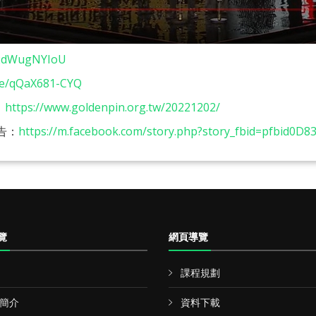
B2dWugNYIoU
.be/qQaX681-CYQ
：
https://www.goldenpin.org.tw/20221202/
告：
https://m.facebook.com/story.php?story_fbid=pfbid0D
覽
網頁導覽
課程規劃
簡介
資料下載