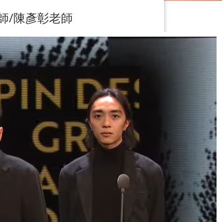
師/陳彥彰老師