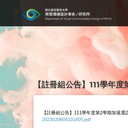
【註冊組公告】111學年度
【註冊組公告】111學年度第2學期加退選
2023020604101805.pdf