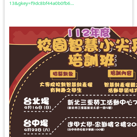
13&gkey=f9dc8bf44a0b0fb6...