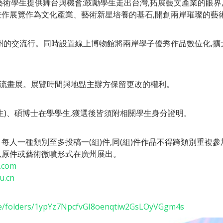
術學生提供舞台與機會;鼓勵學生走出台灣,拓展藝文產業的眼界,
作展覽作為文化產業、藝術新星培養的基石,開創兩岸璀璨的藝
州的交流行。同時設置線上博物館將兩岸學子優秀作品數位化,擴
兩岸交流畫展。展覽時間與地點主辦方保留更改的權利。
生)、碩博士在學學生,獲選後皆須附相關學生身分證明。
人一種類別至多投稿一(組)件,同(組)件作品不得跨類別重複
以原件或藝術微噴形式在廣州展出。
.com
u.cn
rive/folders/1ypYz7NpcfvGI8oenqtiw2GsLOyVGgm4s