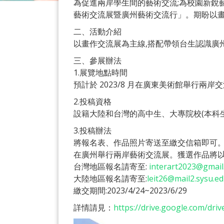
為促進兩岸學生間的藝術交流;為校園新銳藝
藝術交流展暨廣州藝術交流行」。期盼以畫
二、活動介紹
以畫作交流展為主線,搭配帶領台生認識廣
三、參展辦法
1.展覽地點時間
預計於 2023/8 月在廣東美術館舉行
2.投稿資格
設籍大陸和台灣的高中生、大專院校(本科
3.投稿辦法
將報名表、作品照片寄送至繳交信箱即可。每
在廣州舉行兩岸藝術交流展。獲選作品將
台灣地區報名請寄至:
interart2023@gmail
大陸地區報名請寄至:
leit26@mail2.sysu.ed
繳交期間:2023/4/24~2023/6/29
詳情請見：
https://drive.google.com/d