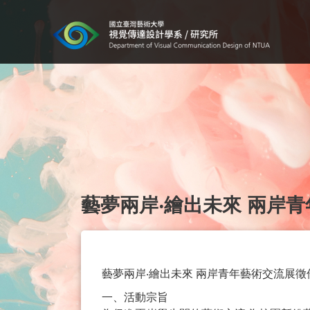
藝夢兩岸‧繪出未來 兩岸
藝夢兩岸‧繪出未來 兩岸青年藝術交流展徵
一、活動宗旨