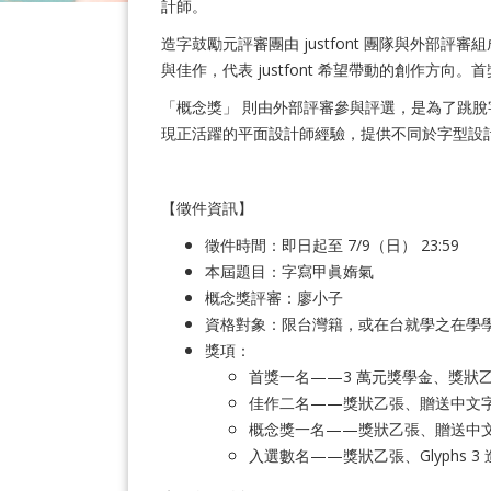
計師。
造字鼓勵元評審團由 justfont 團隊與外部
與佳作，代表 justfont 希望帶動的創作方向。首
「概念獎」 則由外部評審參與評選，是為了跳
現正活躍的平面設計師經驗，提供不同於字型設
【徵件資訊】
徵件時間：即日起至 7/9（日） 23:59
本屆題目：字寫甲眞媠氣
概念獎評審：廖小子
資格對象：限台灣籍，或在台就學之在學
獎項：
首獎一名——3 萬元獎學金、獎狀乙張
佳作二名——獎狀乙張、贈送中文字體設
概念獎一名——獎狀乙張、贈送中文字體
入選數名——獎狀乙張、Glyphs 3