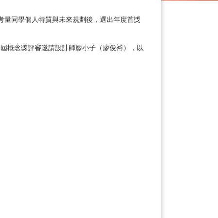
談綜合考量同學個人特質與未來規劃後，選出年度首獎
本屆概念獎評審邀請設計師廖小子（廖俊裕），以