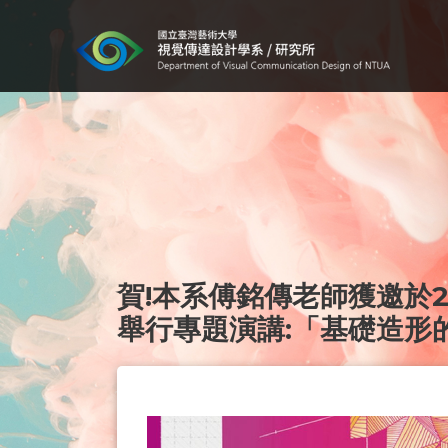
賀!本系傅銘傳老師獲邀於
舉行專題演講:「基礎造形