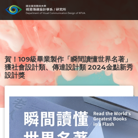
賀！109級畢業製作「瞬間讀懂世界名著」
獲社會設計類、傳達設計類 2024金點新秀
設計獎