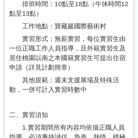
排班時間：
10
點至
18
點（午休時間
12
點至
13
點）
工作地點：寶藏巖國際藝術村
實習形式：無薪實習，每位實習生由
一位正職工作人員指導，且外籍實習生及
居住桃園以南之本國籍實習生可提出住宿
申請（詳見計劃簡章）
其他規範：週末支援展場及特殊活
動，一併可計入實習時數中
二、實習須知
1.
實習期間所有內容均依循正職人員
指導，必須秉持誠信、負責、熱情、積極