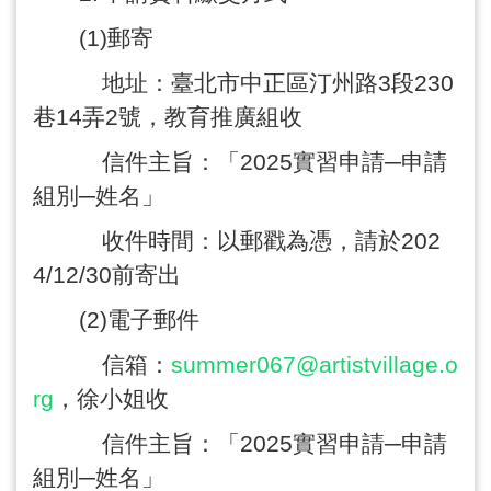
(1)
郵寄
地址：臺北市中正區汀州路
3
段
230
巷
14
弄
2
號，教育推廣組收
信件主旨：「
2025
實習申請─申請
組別─姓名」
收件時間：以郵戳為憑，請於
202
4/12/30
前寄出
(2)
電子郵件
信箱：
summer067@artistvillage.o
rg
，徐小姐收
信件主旨：「
2025
實習申請─申請
組別─姓名」