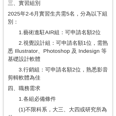
三、實習組別
2025
年
2-6
月實習生共需
5
名，分為以下組
別：
1.
藝術進駐
AIR
組：可申請名額
2
位
2.
視覺設計組：可申請名額
1
位，需熟
悉
Illustrator
、
Photoshop
及
Indesign
等
基礎設計軟體
3.
行銷組：可申請名額
2
位，熟悉影音
剪輯軟體為佳
四、職務需求
1.
各組必備條件
(1)
不限科系，大三、大四或研究所為