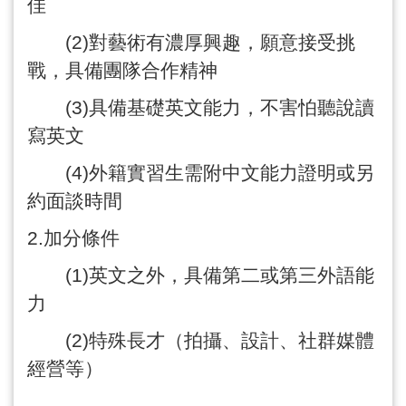
佳
(2)
對藝術有濃厚興趣，願意接受挑
戰，具備團隊合作精神
(3)
具備基礎英文能力，不害怕聽說讀
寫英文
(4)
外籍實習生需附中文能力證明或另
約面談時間
2.
加分條件
(1)
英文之外，具備第二或第三外語能
力
(2)
特殊長才（拍攝、設計、社群媒體
經營等）