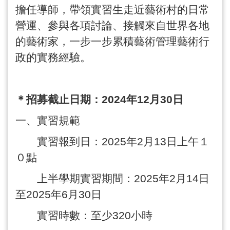
擔任導師，帶領實習生走近藝術村的日常
營運、參與各項討論、接觸來自世界各地
的藝術家，一步一步累積藝術管理藝術行
政的實務經驗。
＊招募截止日期：
2024
年
12
月
30
日
一、實習規範
實習報到日：
2025
年
2
月
13
日上午１
０點
上半學期實習期間：
2025
年
2
月
14
日
至
2025
年
6
月
30
日
實習時數：至少
320
小時