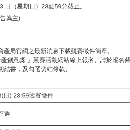
3
日（星期日）
23
點
59
分截止。
告為主
)
資產局官
網
之最新消息下載競賽徵件簡章。
資產創意獎
」競賽活動網站線上報名。請於報名
切結書，及勾選切結條款。
3(
日
) 23:59
競賽徵件
評選