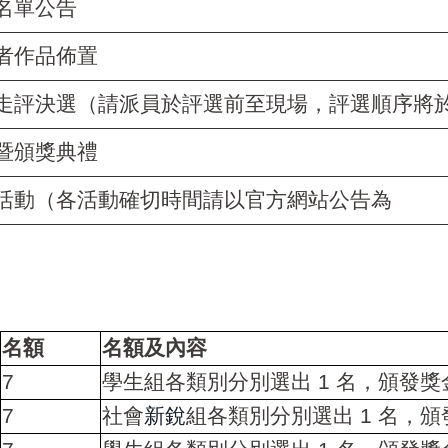
名單公告
者作品佈置
走評決選（請派員於評選前至現場，評選順序將
暨頒獎典禮
活動（各活動確切時間請以官方網站公告為
名額
名額及內容
7
學生組各類別分別選出
1
名，頒發獎
7
社會
新銳
組各類別分別選出
1
名，頒