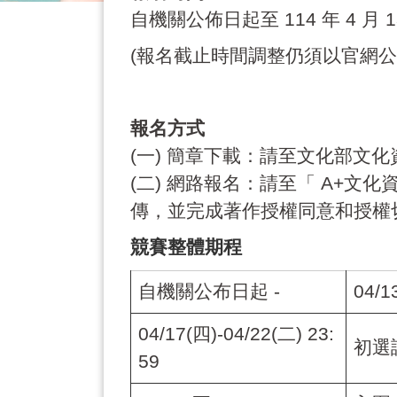
自機關公佈日起至
114
年
4
月
1
(
報名截止時間調整仍須以官網公
報名方式
(
一
)
簡章下載：請至
文化部文化
(
二
)
網路報名：請至「
A+
文化
傳，並完成著作授權同意和授權
競賽整體期程
自機關公布日起
-
04/1
04/17(
四
)-04/22(
二
) 23:
初選
59