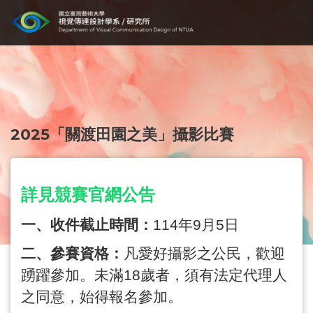
2025「關渡田園之美」攝影比賽
詳見競賽官網公告
一、收件截止時間：
114
年
9
月
5
日
二、參賽資格：
凡愛好攝影之公民，歡迎
踴躍參加。未滿
18
歲者，須有法定代理人
之同意，始得報名參加。