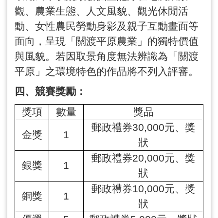
觀、農業生態、人文風貌、觀光休閒活
動、女性農民勞動身影及親子互動畫面等
面向，呈現「關渡平原農業」的獨特價值
與風貌。若因取景角度無法辨識為「關渡
平原」之環境特色的作品將不列入評審。
四、競賽獎勵：
獎項
數量
獎品
郵政禮券
30,000
元、獎
金獎
1
狀
郵政禮券
20,000
元、獎
銀獎
1
狀
郵政禮券
10,000
元、獎
銅獎
1
狀