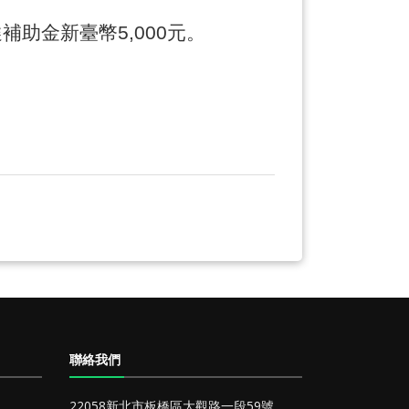
選補助金新臺幣
5,000
元。
聯絡我們
22058新北市板橋區大觀路一段59號