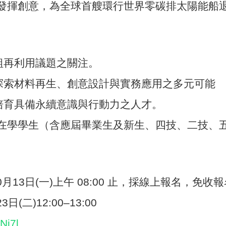
發揮創意，為全球首艘環行世界零碳排太陽能船
組再利用議題之關注。
探索材料再生、創意設計與實務應用之多元可能
培育具備永續意識與行動力之人才。
在學學生（含應屆畢業生及新生、四技、二技、
0
月
13
日
(
一
)
上午
08:00
止，採線上報名，免收報
23
日
(
二
)12:00
–
13:00
YNj7l