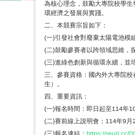
為核心理念，鼓勵大專院校學生
環經濟之發展與實踐。
二、本競賽宗旨如下：
(
一
)
引發社會對廢棄太陽電池模
(
二
)
鼓勵參賽者以跨領域思維，
(
三
)
進綠色創新與循環永續，並
三、參賽資格：國內外大專院校
生）。
四、重要資訊：
(
一
)
報名時間：即日起至
114
年
1
(
二
)
賽前線上說明會：
114
年
9
月
(
三
)
報名連結：
https://reurl.cc/l