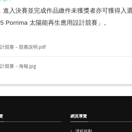
，進入決賽並完成作品繳件未獲獎者亦可獲得入
5 Porrima
太陽能再生應用設計競賽」。
設計競賽－競賽說明.pdf
計競賽－海報.jpg
覽
網頁導覽
課程規劃