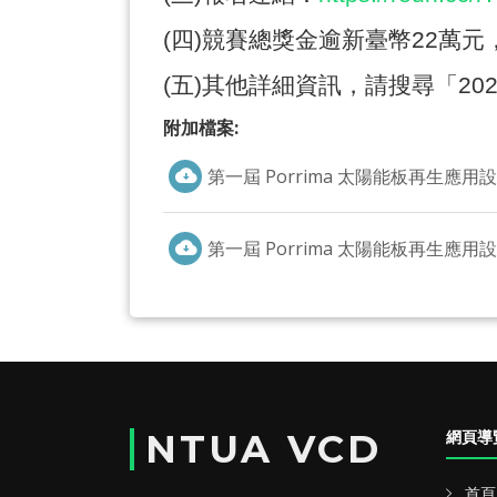
(
四
)
競賽總獎金逾新臺幣
22
萬元
(
五
)
其他詳細資訊，請搜尋「
202
附加檔案:
第一屆 Porrima 太陽能板再生應用
第一屆 Porrima 太陽能板再生應用設
NTUA VCD
網頁導
首頁