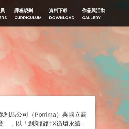
成員
課程規劃
資料下載
作品與活動
ERS
CURRICULUM
DOWNLOAD
GALLERY
保利馬公司（
Porrima
）與國立高
賽」，以「創新設計
X
循環永續」