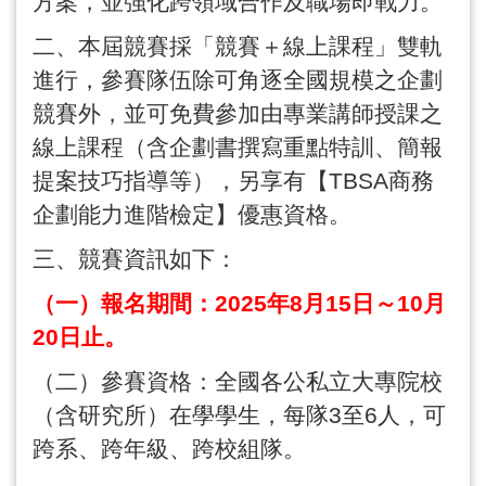
方案，並強化跨領域合作及職場即戰力。
二、本屆競賽採「競賽＋線上課程」雙軌
進行，參賽隊伍除可角逐全國規模之企劃
競賽外，並可免費參加由專業講師授課之
線上課程（含企劃書撰寫重點特訓、簡報
提案技巧指導等），另享有【
TBSA
商務
企劃能力進階檢定】優惠資格。
三、競賽資訊如下：
（一）報名期間：
2025
年
8
月
15
日～
10
月
20
日止。
（二）參賽資格：全國各公私立大專院校
（含研究所）在學學生，每隊
3
至
6
人，可
跨系、跨年級、跨校組隊。