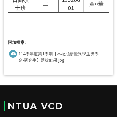
日間碩
113206
二
黃○華
士班
01
附加檔案:
114學年度第1學期【本校成績優異學生獎學
金-研究生】選拔結果.jpg
NTUA VCD