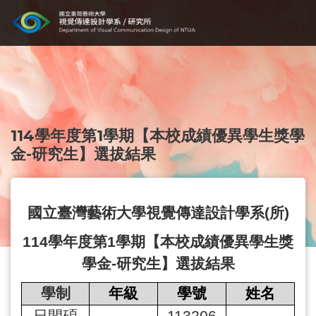
114學年度第1學期【本校成績優異學生獎學
金-研究生】選拔結果
國立臺灣藝術大學視覺傳達設計學系
(
所
)
114
學年度第
1
學期【本校成績優異學生獎
學金
-
研究生】選拔結果
學制
年級
學號
姓名