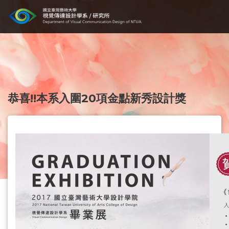
恭喜!!本系入圍20項金點新秀設計獎