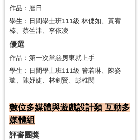
作品：曆日
學生：
日間學士班
111
級
林倢如、黃宥
榛、蔡竺津、李依凌
優選
作品：第一次當惡房東就上手
學生：日間學士班
111
級 管若琳、陳姿
璇、陳妤婕、林釗賢、彭稚閔
數位多媒體與遊戲設計類 互動多
媒體組
評審團獎