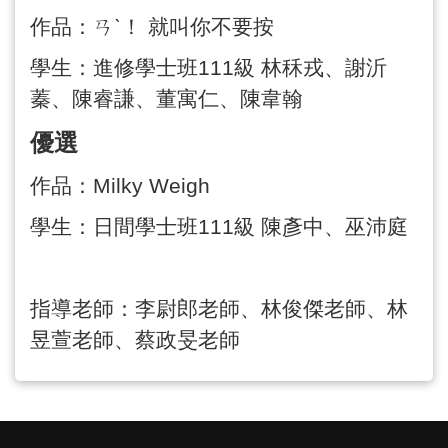
作品：ㄢˋ！ 就叫你不要按
學生：進修學士班
111
級 林秝戎、謝沂
蓁、陳睿謙、董寓仁、陳韋翰
優選
作品：
Milky Weigh
學生：日間學士班
111
級 陳彥中、巫沛庭
指導老師：李尉郎老師、林俊傑老師、林
昱萱老師、蔡政旻老師