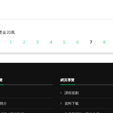
獎金20萬
1
2
3
4
5
6
7
8
覽
網頁導覽
課程規劃
簡介
資料下載