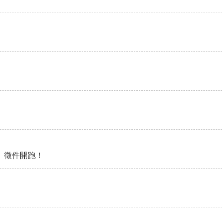
》徵件開跑！