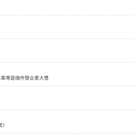
作 畢業專題徵件暨企業大獎
號》