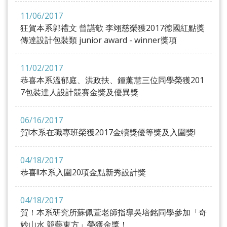
11/06/2017
狂賀本系郭禮文 曾讌欹 李翊慈榮獲2017德國紅點獎
傳達設計包裝類 junior award - winner獎項
11/02/2017
恭喜本系溫郁庭、洪政扶、鍾薰慧三位同學榮獲201
7包裝達人設計競賽金獎及優異獎
06/16/2017
賀!本系在職專班榮獲2017金犢獎優等獎及入圍獎!
04/18/2017
恭喜!!本系入圍20項金點新秀設計獎
04/18/2017
賀！本系研究所蘇佩萱老師指導吳培銘同學參加「奇
妙山水 競藝東方」榮獲金獎！