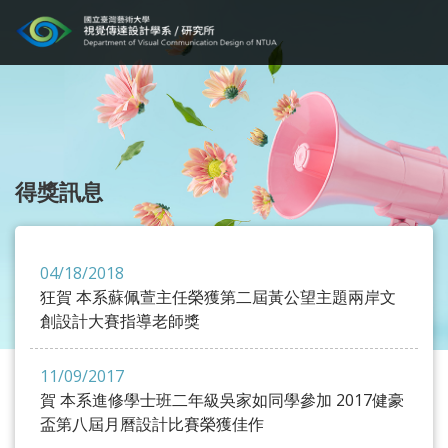
得獎訊息
04/18/2018
狂賀 本系蘇佩萱主任榮獲第二屆黃公望主題兩岸文
創設計大賽指導老師獎
11/09/2017
賀 本系進修學士班二年級吳家如同學參加 2017健豪
盃第八屆月曆設計比賽榮獲佳作